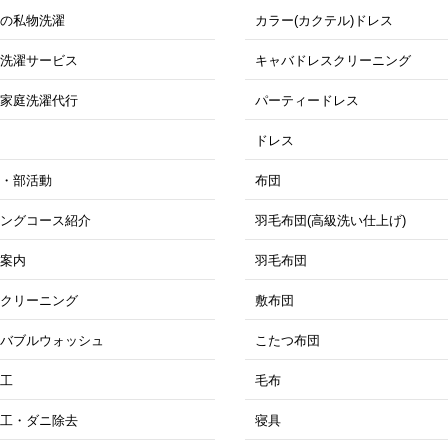
位の私物洗濯
カラー(カクテル)ドレス
ス洗濯サービス
キャバドレスクリーニング
け家庭洗濯代行
パーティードレス
ドレス
ツ・部活動
布団
ニングコース紹介
羽毛布団(高級洗い仕上げ)
ス案内
羽毛布団
トクリーニング
敷布団
ロバブルウォッシュ
こたつ布団
加工
毛布
加工・ダニ除去
寝具