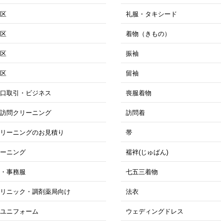
北区
礼服・タキシード
東区
着物（きもの）
西区
振袖
南区
留袖
大口取引・ビジネス
喪服着物
期訪問クリーニング
訪問着
クリーニングのお見積り
帯
リーニング
襦袢(じゅばん)
衣・事務服
七五三着物
クリニック・調剤薬局向け
法衣
・ユニフォーム
ウェディングドレス