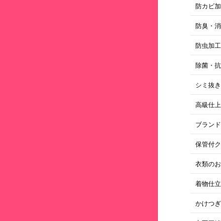
防カビ
防臭・
防虫加
除菌・
シミ抜
高級仕
ブラン
保管付
衣類のお
着物仕
かけつ