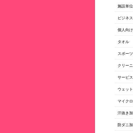
施設単
ビジネ
個人向
タオル
スポー
クリー
サービ
ウェッ
マイク
汗抜き
防ダニ