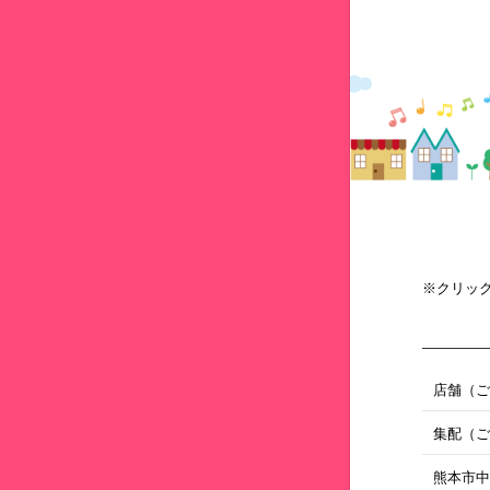
※クリッ
店舗（
集配（
熊本市