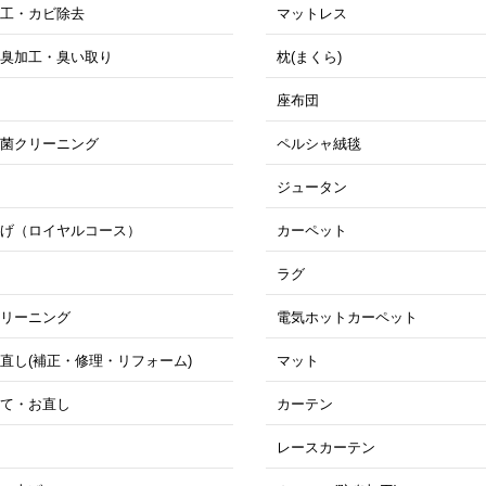
加工・カビ除去
マットレス
消臭加工・臭い取り
枕(まくら)
工
座布団
抗菌クリーニング
ペルシャ絨毯
き
ジュータン
上げ（ロイヤルコース）
カーペット
ド
ラグ
クリーニング
電気ホットカーペット
直し(補正・修理・リフォーム)
マット
立て・お直し
カーテン
ぎ
レースカーテン