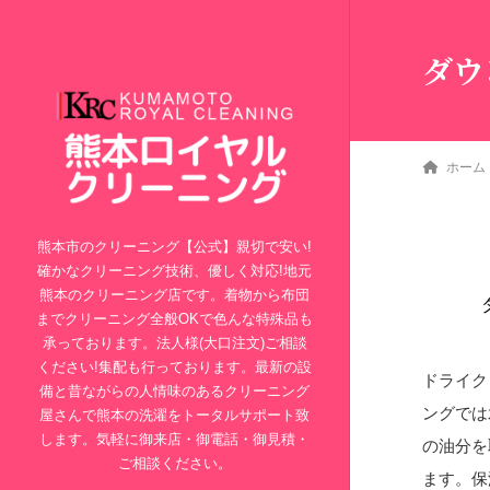
ダウ
ホーム
熊本市のクリーニング【公式】親切で安い!
確かなクリーニング技術、優しく対応!地元
熊本のクリーニング店です。着物から布団
までクリーニング全般OKで色んな特殊品も
承っております。法人様(大口注文)ご相談
ください!集配も行っております。最新の設
ドライク
備と昔ながらの人情味のあるクリーニング
ングでは
屋さんで熊本の洗濯をトータルサポート致
します。気軽に御来店・御電話・御見積・
の油分を
ご相談ください。
ます。保