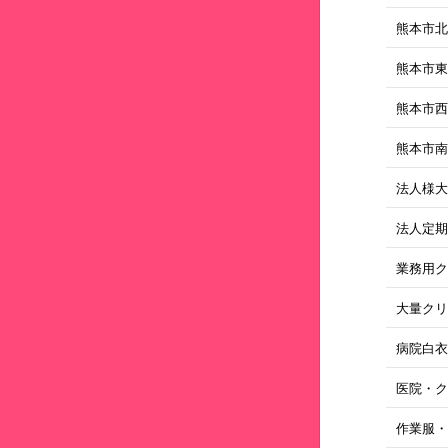
熊本市
熊本市
熊本市
熊本市
法人様
法人定
業務用
大量ク
病院白
医院・
作業服