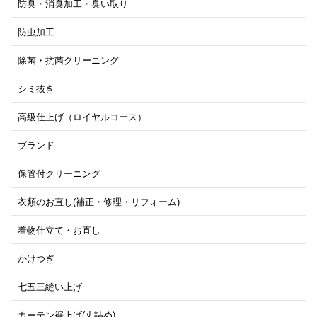
防臭・消臭加工・臭い取り
防虫加工
除菌・抗菌クリーニング
シミ抜き
高級仕上げ（ロイヤルコース）
ブランド
保管付クリーニング
衣類のお直し(補正・修理・リフォーム)
着物仕立て・お直し
かけつぎ
七五三縫い上げ
カーテン裾上げ(丈詰め)