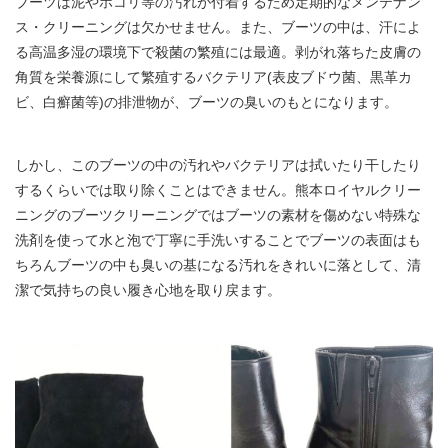
ブーツは泥やホコリ等の汚れが付着するため定期的なメンテナン
ス・クリーニングは欠かせません。また、ブーツの中は、汗によ
る高温多湿の環境下で殺菌の繁殖には最適。剥がれ落ちた皮膚の
角質を栄養源にして繁殖するバクテリア(表皮ブドウ菌、黒革カ
ビ、白癬菌等)の排泄物が、ブーツの臭いのもとになります。
しかし、このブーツの中の汚れやバクテリアは拭いたり干したり
するくらいでは取り除くことはできません。熊本ロイヤルクリー
ニングのブーツクリーニングではブーツの素材を傷めない特殊な
洗剤を使って水と泡で丁寧に手洗いすることでブーツの表面はも
ちろんブーツの中も臭いの基になる汚れをきれいに落として、清
潔で気持ちの良い履き心地を取り戻ます。