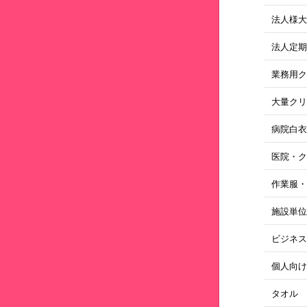
法人様
法人定
業務用
大量ク
病院白
医院・
作業服
施設単
ビジネ
個人向
タオル