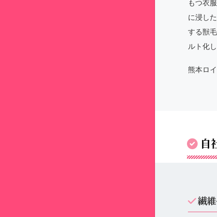
もつ衣服
に浸した
する獣毛
ルト化し
熊本ロイ
自
繊維