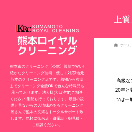
上質
ホーム
熊本市のクリーニング【公式】親切で安い!
確かなクリーニング技術、優しく対応!地元
熊本のクリーニング店です。着物から布団
高級な
までクリーニング全般OKで色んな特殊品も
20年
承っております。法人様(大口注文)ご相談
ください!集配も行っております。最新の設
ツは一
備と昔ながらの人情味のあるクリーニング
屋さんで熊本の洗濯をトータルサポート致
します。気軽に御来店・御電話・御見積・
ご相談ください。