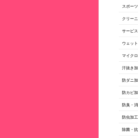
スポー
クリー
サービ
ウェッ
マイク
汗抜き
防ダニ
防カビ
防臭・
防虫加
除菌・