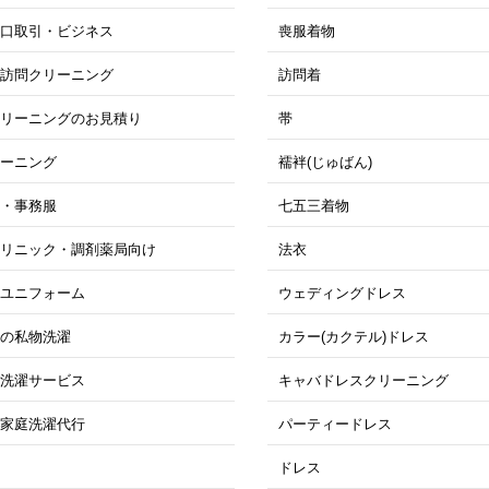
大口取引・ビジネス
喪服着物
期訪問クリーニング
訪問着
クリーニングのお見積り
帯
リーニング
襦袢(じゅばん)
衣・事務服
七五三着物
クリニック・調剤薬局向け
法衣
・ユニフォーム
ウェディングドレス
位の私物洗濯
カラー(カクテル)ドレス
ス洗濯サービス
キャバドレスクリーニング
け家庭洗濯代行
パーティードレス
ドレス