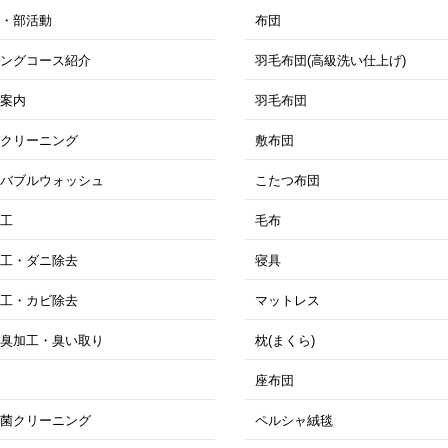
ツ・部活動
布団
ニングコース紹介
羽毛布団(高級洗い仕上げ)
ス案内
羽毛布団
トクリーニング
敷布団
ロバブルウォッシュ
こたつ布団
加工
毛布
加工・ダニ除去
寝具
加工・カビ除去
マットレス
消臭加工・臭い取り
枕(まくら)
工
座布団
抗菌クリーニング
ペルシャ絨毯