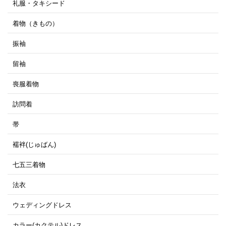
礼服・タキシード
着物（きもの）
振袖
留袖
喪服着物
訪問着
帯
襦袢(じゅばん)
七五三着物
法衣
ウェディングドレス
カラー(カクテル)ドレス