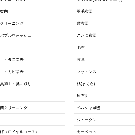
ス案内
羽毛布団
トクリーニング
敷布団
ロバブルウォッシュ
こたつ布団
加工
毛布
加工・ダニ除去
寝具
加工・カビ除去
マットレス
消臭加工・臭い取り
枕(まくら)
工
座布団
抗菌クリーニング
ペルシャ絨毯
き
ジュータン
上げ（ロイヤルコース）
カーペット