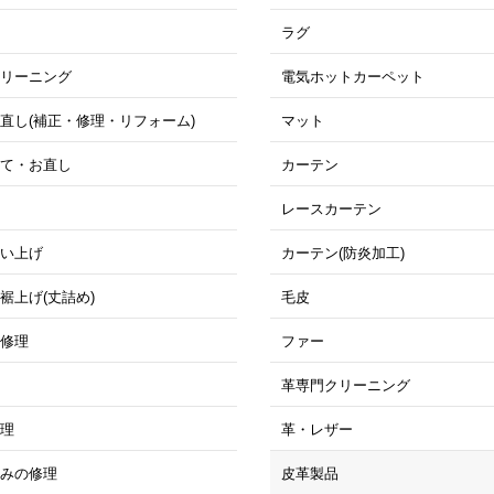
ド
ラグ
クリーニング
電気ホットカーペット
直し(補正・修理・リフォーム)
マット
立て・お直し
カーテン
ぎ
レースカーテン
縫い上げ
カーテン(防炎加工)
裾上げ(丈詰め)
毛皮
の修理
ファー
理
革専門クリーニング
修理
革・レザー
るみの修理
皮革製品