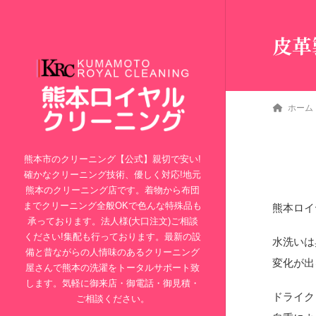
皮革
ホーム
熊本市のクリーニング【公式】親切で安い!
確かなクリーニング技術、優しく対応!地元
熊本のクリーニング店です。着物から布団
までクリーニング全般OKで色んな特殊品も
熊本ロイ
承っております。法人様(大口注文)ご相談
ください!集配も行っております。最新の設
水洗いは
備と昔ながらの人情味のあるクリーニング
変化が出
屋さんで熊本の洗濯をトータルサポート致
します。気軽に御来店・御電話・御見積・
ドライク
ご相談ください。