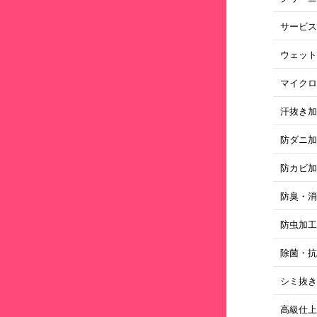
サービ
ウェッ
マイク
汗抜き
防ダニ
防カビ
防臭・
防虫加
除菌・
シミ抜
高級仕