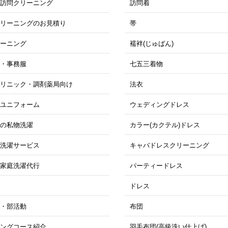
期訪問クリーニング
訪問着
クリーニングのお見積り
帯
リーニング
襦袢(じゅばん)
衣・事務服
七五三着物
クリニック・調剤薬局向け
法衣
・ユニフォーム
ウェディングドレス
位の私物洗濯
カラー(カクテル)ドレス
ス洗濯サービス
キャバドレスクリーニング
け家庭洗濯代行
パーティードレス
ドレス
ツ・部活動
布団
ニングコース紹介
羽毛布団(高級洗い仕上げ)