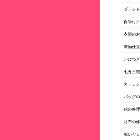
ブラン
保管付
衣類のお
着物仕
かけつ
七五三
カーテン
バッグ
靴の修
財布の
ぬいぐ