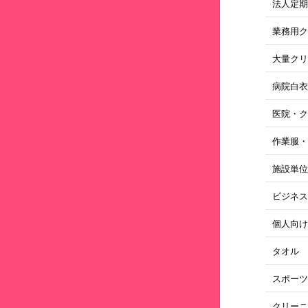
法人定
業務用
大量ク
病院白
医院・
作業服
施設単
ビジネ
個人向
タオル
スポー
クリー