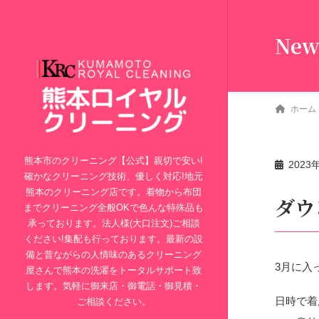
New
ホーム
熊本市のクリーニング【公式】親切で安い!
2023
確かなクリーニング技術、優しく対応!地元
熊本のクリーニング店です。着物から布団
ダウ
までクリーニング全般OKで色んな特殊品も
承っております。法人様(大口注文)ご相談
ください!集配も行っております。最新の設
備と昔ながらの人情味のあるクリーニング
3月に入
屋さんで熊本の洗濯をトータルサポート致
します。気軽に御来店・御電話・御見積・
日時で着
ご相談ください。