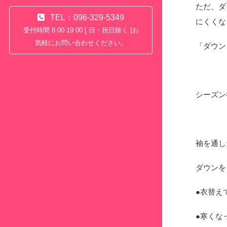
ただ、ダ
TEL：096-329-5349
にくくな
受付時間 8:00-19:00 [ 日・祝日除く ]お
気軽にお問い合わせください。
「ダウン
シーズン
袖を通し
ダウンを
●衣替え
●寒くな