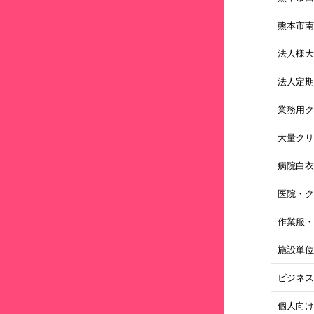
熊本市
法人様
法人定
業務用
大量ク
病院白
医院・
作業服
施設単
ビジネ
個人向