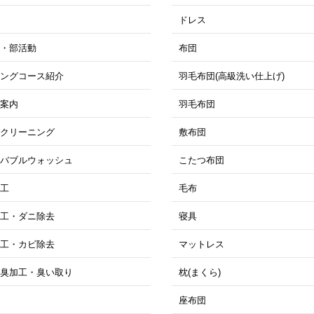
ドレス
ツ・部活動
布団
ニングコース紹介
羽毛布団(高級洗い仕上げ)
ス案内
羽毛布団
トクリーニング
敷布団
ロバブルウォッシュ
こたつ布団
加工
毛布
加工・ダニ除去
寝具
加工・カビ除去
マットレス
消臭加工・臭い取り
枕(まくら)
工
座布団