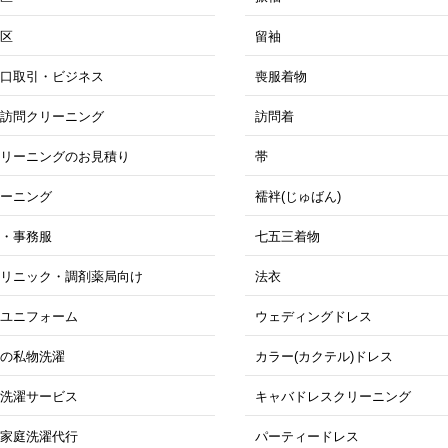
南区
留袖
大口取引・ビジネス
喪服着物
期訪問クリーニング
訪問着
クリーニングのお見積り
帯
リーニング
襦袢(じゅばん)
衣・事務服
七五三着物
クリニック・調剤薬局向け
法衣
・ユニフォーム
ウェディングドレス
位の私物洗濯
カラー(カクテル)ドレス
ス洗濯サービス
キャバドレスクリーニング
け家庭洗濯代行
パーティードレス