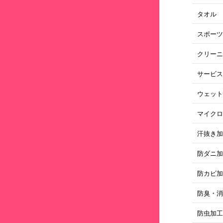
タオル
スポー
クリー
サービ
ウェッ
マイク
汗抜き
防ダニ
防カビ
防臭・
防虫加