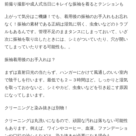
前撮り撮影や成人式当日にキレイな振袖を着るとテンションも
上がって気分はご機嫌！でも、着用後の振袖のお手入れもお忘れ
なく！振袖の素材である正絹は湿気に弱く、虫食いなどのトラブ
ルもあるんです。管理不足のままタンスにしまっておいて、いざ
次に振袖を取り出したときには、シミがついていたり、穴が開い
てしまっていたりする可能性も。。
振袖着用後のお手入れは？
まずは直射日光の当たらず、ハンガーにかけて風通しのいい室内
で陰干しを行います。最低でも２～３時間ほど。しっかりと湿気
を取っておかないと、シミやカビ、虫食いなどを引き起こす原因
になってしまいます。
クリーニングと染み抜きは別物！
クリーニングは丸洗いになるので、頑固な汚れは落ちない可能性
もあります。例えば、ワインやコーヒー、血液、ファンデーショ
ンや口紅の油シミなどは、染み抜きが必要になる場合も。