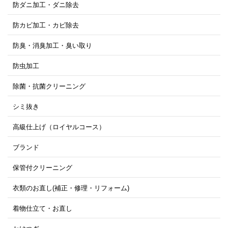
防ダニ加工・ダニ除去
防カビ加工・カビ除去
防臭・消臭加工・臭い取り
防虫加工
除菌・抗菌クリーニング
シミ抜き
高級仕上げ（ロイヤルコース）
ブランド
保管付クリーニング
衣類のお直し(補正・修理・リフォーム)
着物仕立て・お直し