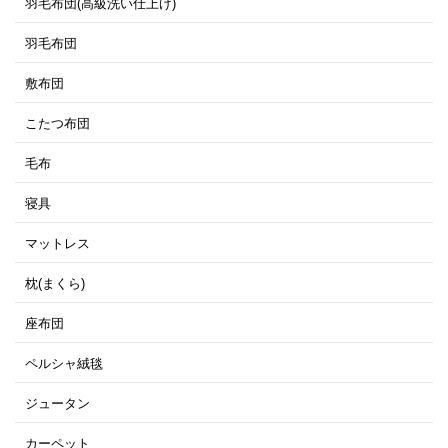
羽毛布団(高級洗い仕上げ)
羽毛布団
敷布団
こたつ布団
毛布
寝具
マットレス
枕(まくら)
座布団
ペルシャ絨毯
ジュータン
カーペット